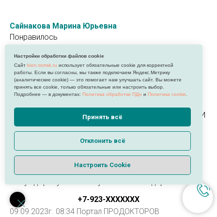
Сайнакова Марина Юрьевна
Понравилось
Всё понравлюсь!
Настройки обработки файлов cookie
Не понравилось
Сайт
bion.tomsk.ru
использует обязательные cookie для корректной
Нет/
работы. Если вы согласны, мы также подключаем Яндекс.Метрику
(аналитические cookie) — это помогает нам улучшать сайт. Вы можете
Комментарий
принять все cookie, только обязательные или настроить выбор.
Обратились к Марине Юрьевне в мае 2023 года с
Подробнее — в документах:
Политика обработки ПДн
и
Политика cookie
.
диагнозом: подозрение на «замершую
беременность». Были до этого у нескольких врачей. И
Принять всё
только Марина Юрьевна сказала, что беременность
многоплодная (двойня), один плод замер. Нам этого
Отклонить всё
никто не говорил ни разу. Было принято решение
вести беременность у Марины Юрьевны! Шикарный
Настроить Cookie
врач, знает свое дело, огромный стаж и опыт. Ждем
нашу здоровую малышку только благодаря ей!
+7-923-ХХXXXXX
09.09.2023г. 08:34 Портал ПРОДОКТОРОВ