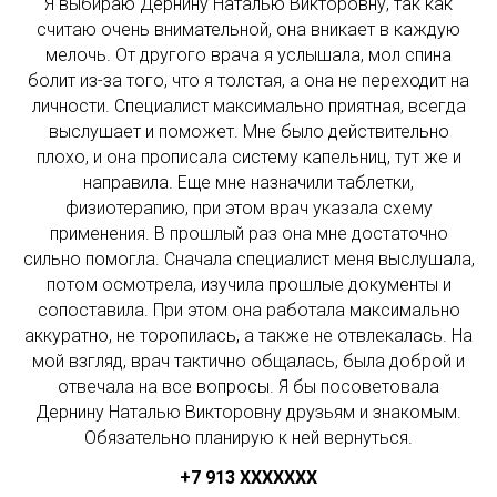
Я выбираю Дернину Наталью Викторовну, так как
считаю очень внимательной, она вникает в каждую
мелочь. От другого врача я услышала, мол спина
болит из-за того, что я толстая, а она не переходит на
личности. Специалист максимально приятная, всегда
выслушает и поможет. Мне было действительно
плохо, и она прописала систему капельниц, тут же и
направила. Еще мне назначили таблетки,
физиотерапию, при этом врач указала схему
применения. В прошлый раз она мне достаточно
сильно помогла. Сначала специалист меня выслушала,
потом осмотрела, изучила прошлые документы и
сопоставила. При этом она работала максимально
аккуратно, не торопилась, а также не отвлекалась. На
мой взгляд, врач тактично общалась, была доброй и
отвечала на все вопросы. Я бы посоветовала
Дернину Наталью Викторовну друзьям и знакомым.
Обязательно планирую к ней вернуться.
+7 913 ХХXXXXX