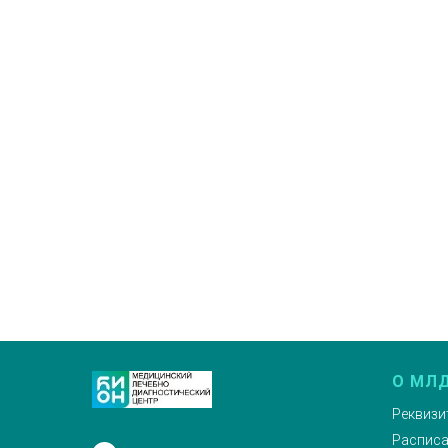
О МЛД
Реквизи
Расписа