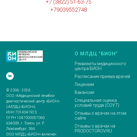
+7 (3822) 51-63-75
+79039552748
О МЛДЦ "БИОН"
Реквизиты медицинского
центра БИОН
Расписание приема врачей
Лицензии
© 2006 - 2026
Вакансии
ООО «Медицинский лечебно-
Специальная оценка
диагностический центр «БИОН»
условий труда (СОУТ)
(«МЛДЦ «БИОН»)
ИНН 7014041923
Отзывы о врачах на этом
сайте
ОГРН 1047000057060
634009, г. Томск, ул. Р.
Отзывы о врачах на
Люксембург, 39А
PRODOCTOROV.RU
ООО МЛДЦ «БИОН» включен