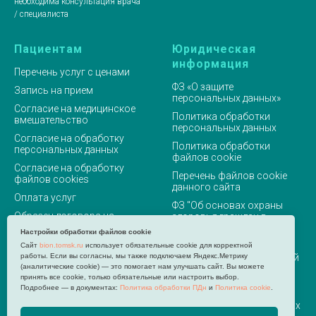
необходима консультация врача
/ специалиста
Пациентам
Юридическая
информация
Перечень услуг с ценами
ФЗ «О защите
Запись на прием
персональных данных»
Согласие на медицинское
Политика обработки
вмешательство
персональных данных
Согласие на обработку
Политика обработки
персональных данных
файлов cookie
Согласие на обработку
Перечень файлов cookie
файлов cookies
данного сайта
Оплата услуг
ФЗ "Об основах охраны
Образец договора на
здоровья граждан в
оказание услуг
Российской Федерации"
Настройки обработки файлов cookie
Справка в налоговую
Программа
Сайт
bion.tomsk.ru
использует обязательные cookie для корректной
работы. Если вы согласны, мы также подключаем Яндекс.Метрику
государственных гарантий
Оставьте свой отзыв
(аналитические cookie) — это помогает нам улучшать сайт. Вы можете
Правила внутреннего
принять все cookie, только обязательные или настроить выбор.
+7 (3822) 51-63-75
распорядка
Подробнее — в документах:
Политика обработки ПДн
и
Политика cookie
.
+79039552748
Правила оказания платных