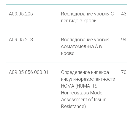
A09.05.205
Исследование уровня С-
430
пептида в крови
A09.05.213
Исследование уровня
940
соматомедина A в
крови
A09.05.056.000.01
Определение индекса
700
инсулинорезистентности
HOMA (HOMA-IR,
Homeostasis Model
Assessment of Insulin
Resistance)