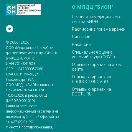
О МЛДЦ "БИОН"
Реквизиты медицинского
центра БИОН
Расписание приема врачей
Лицензии
© 2006 - 2026
Вакансии
ООО «Медицинский лечебно-
Специальная оценка
диагностический центр «БИОН»
условий труда (СОУТ)
(«МЛДЦ «БИОН»)
ИНН 7014041923
Отзывы о врачах на этом
сайте
ОГРН 1047000057060
634009, г. Томск, ул. Р.
Отзывы о врачах на
Люксембург, 39А
PRODOCTOROV.RU
ООО МЛДЦ «БИОН» включен
Отзывы о врачах на
Приказом № 54 РКН от
DOCTU.RU
10.04.2020 в реестр ОПД
(№ 70-20-004019)
Данный сайт носит
информационный характер и не
является публичной офертой по
ст. 437 (2) ГК РФ.
Имеются противопоказания,