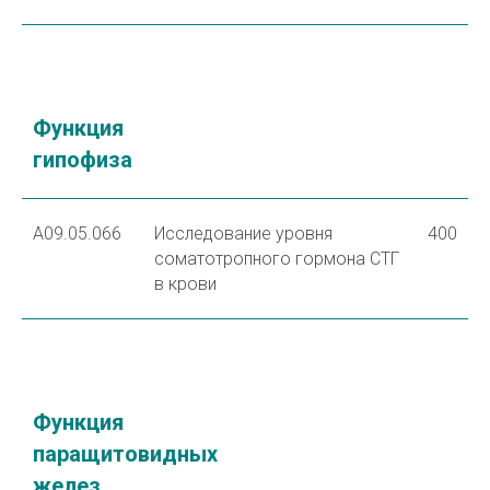
Функция
гипофиза
A09.05.066
Исследование уровня
400
соматотропного гормона СТГ
в крови
Функция
паращитовидных
желез