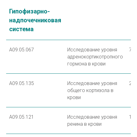
Гипофизарно-
надпочечниковая
система
A09.05.067
Исследование уровня
70
адренокортикотропного
гормона в крови
A09.05.135
Исследование уровня
25
общего кортизола в
крови
А09.05.121
Исследование уровня
10
ренина в крови